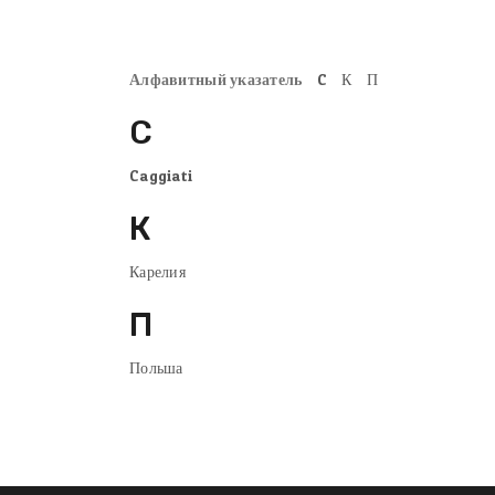
Алфавитный указатель
C
К
П
C
Caggiati
К
Карелия
П
Польша