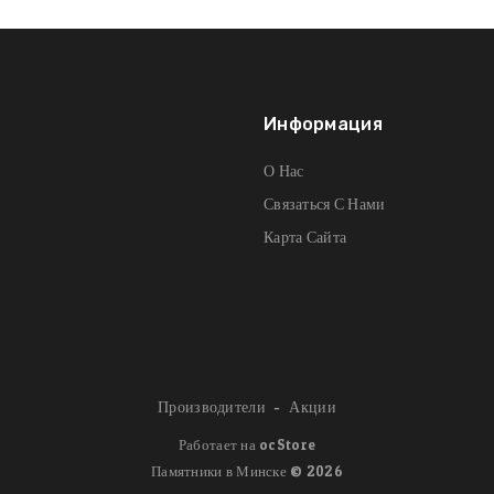
Информация
О Нас
Связаться С Нами
Карта Сайта
Производители
Акции
Работает на
ocStore
Памятники в Минске © 2026