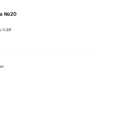
да №20
да №20
ие