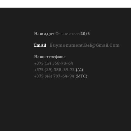
Наш адрес
Ольшевского 20/5
Email
Buymonument.bel@gmail.com
Наши телефоны
+375 (17) 358-70-64
+375 (29) 388-59-73
(А1)
+375 (44) 707-64-94
(МТС)