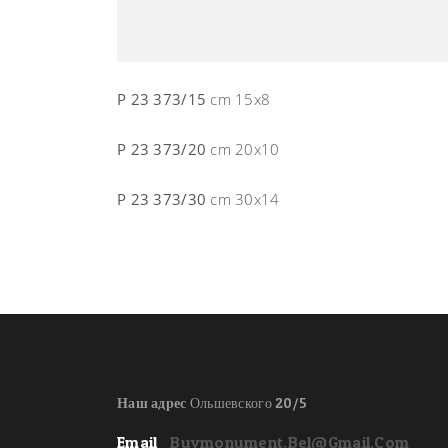
P 23 373/15
cm 15x8
P 23 373/20
cm 20x10
P 23 373/30
cm 30x14
Наш адрес
Ольшевского 20/5
Email
Buymonument.bel@gmail.com